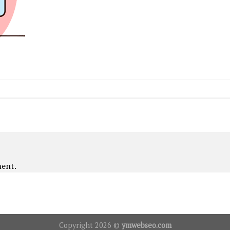
ent.
Copyright 2026 ©
ymwebseo.com