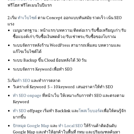
ฟรีโฮส ฟรีโดเมนในปีแรก
2.เริ่ม
ทำเว็บไซต์
ตาม Concept ออกแบบทันสมัย รวดเร็ว เน้น SEO
แรง
เมนูมาตรฐาน : หน้าแรก/บทความ/ติดต่อเรา/รับซื้อเหรียญเก่า/รับ
ซื้อแบงค์เก่า/รับซื้อเงินพดด้วง/รับเช่าพระ/รับซื้อของโบราณ
ระบบจัดการหลังร้าน WordPress สามารถเพิ่มลบ บทความและ
แก้ไขเว็บไซต์ได้
ระบบ Backup ขึ้น Cloud ย้อนหลังได้ 30 วัน
ระบบจัดการ Keyword เพื่อทำ SEO
3.เริ่ม
ทำ SEO
และทำการตลาด
วิเคราะห์ Keyword 5 – 10 keyword เสนอราคาให้ทำ SEO
ทำ SEO onpage
ที่หน้าเว็บ ให้เหมาะกับการทำ SEO และตรงตาม
Keyword
ทำ SEO
offpage เริ่มทำ Backlink และ
โพสเว็บบอร์ด
เพื่อให้คนรู้จัก
มากขึ้น
ปักหมุด Google Map
และ
ทำ Local SEO
ให้ร้านค้าติดอันดับ
Google Map และทำให้ลูกค้าในพื้นที่ กทม และปริมณฑลค้นหา