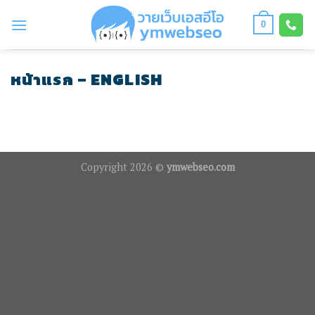
Skip
to
0
content
หน้าแรก – ENGLISH
Copyright 2026 ©
ymwebseo.com